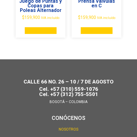
Juego de Puntas y
Prensa Valvulas
Copas para
en C
Poleas Alternador
$
159,900
$
159,900
IVA incluído
IVA incluído
Añadir al carrito
Añadir al carrito
CALLE 66 NO. 26 – 10 / 7 DE AGOSTO
Cel. +57 (310) 559-1076
Cel. +57 (312) 755-5501
BOGOTÁ – COLOMBIA
CONÓCENOS
NOSOTROS