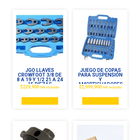
JGO LLAVES
JUEGO DE COPAS
CROWFOOT 3/8 DE
PARA SUSPENSIÓN
8 A 19 Y 1/2 21 A 24
Y
15 PIEZAS
AMORTIGUADORES
$
229,900
$
2,999,900
IVA incluído
IVA incluído
Añadir al carrito
Añadir al carrito