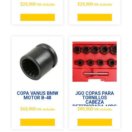
$
29,900
$
29,900
IVA incluído
IVA incluído
Añadir al carrito
Añadir al carrito
COPA VANUS BMW
JGO COPAS PARA
MOTOR B-48
TORNILLOS
CABEZA
DETERIORADA 10PC
$
69,900
$
89,900
IVA incluído
IVA incluído
3/8
Añadir al carrito
Añadir al carrito