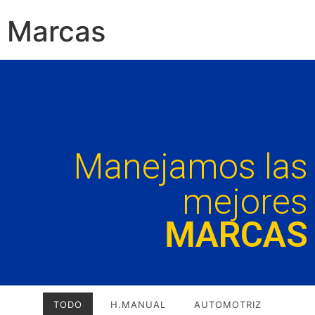
Marcas
Manejamos las
mejores
MARCAS
TODO
H.MANUAL
AUTOMOTRIZ