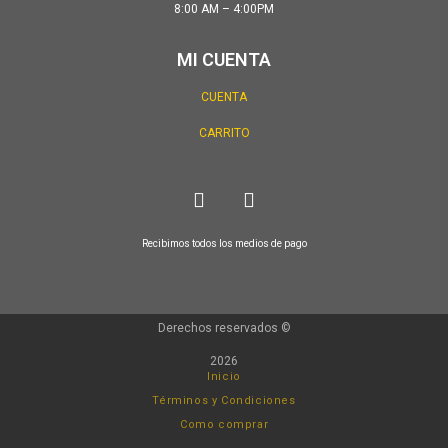
8:00 AM – 4:00PM
MI CUENTA
CUENTA
CARRITO
Recibimos todos los medios de pago
Derechos reservados ©
2026
Inicio
Términos y Condiciones
Como comprar