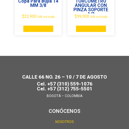
Copa Para Bujia 14
TORCOMETRO
MM 3/8
ANGULAR CON
PINZA SOPORTE
1/2
$
22,900
$
99,900
IVA incluído
IVA incluído
Añadir al carrito
Añadir al carrito
CALLE 66 NO. 26 – 10 / 7 DE AGOSTO
Cel. +57 (310) 559-1076
Cel. +57 (312) 755-5501
BOGOTÁ – COLOMBIA
CONÓCENOS
NOSOTROS