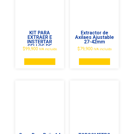
KIT PARA
Extractor de
EXTRAER E
Axilaes Ajustable
INSTERTAR
27-42mm
SELLOS DE
$
99,900
$
79,900
IVA incluído
IVA incluído
VÁLVULAS
Añadir al carrito
Añadir al carrito